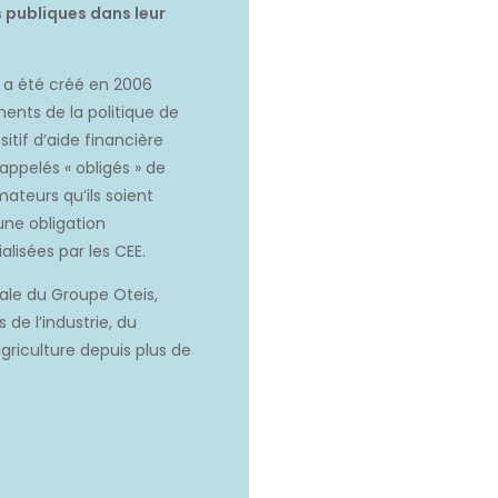
 publiques dans leur
E a été créé en 2006
ments de la politique de
tif d’aide financière
appelés « obligés » de
teurs qu’ils soient
 une obligation
lisées par les CEE.
iale du Groupe Oteis,
de l’industrie, du
’agriculture depuis plus de