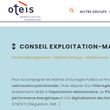
NOTRE GROUPE
Search
for:
CONSEIL EXPLOITATION-
Facility Management – Multitechnique – Multiservic
Pour accompagner les Maîtres d’Ouvrages Publics et Priv
valorisation patrimoniale
, Oteis dispose d’un
Pôle Ingé
entièrement dédié à l’
Exploitation-Maintenance
, au
Pi
performance énergétique
et à la
digitalisation des b
GTB/GTC/Régulation, SME…).