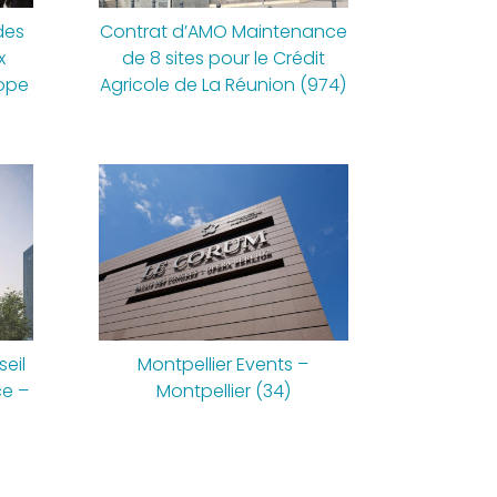
des
Contrat d’AMO Maintenance
x
de 8 sites pour le Crédit
rope
Agricole de La Réunion (974)
eil
Montpellier Events –
ce –
Montpellier (34)