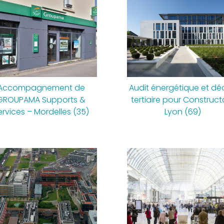
Accompagnement de
Audit énergétique et dé
GROUPAMA Supports &
tertiaire pour Construct
ervices – Mordelles (35)
Lyon (69)