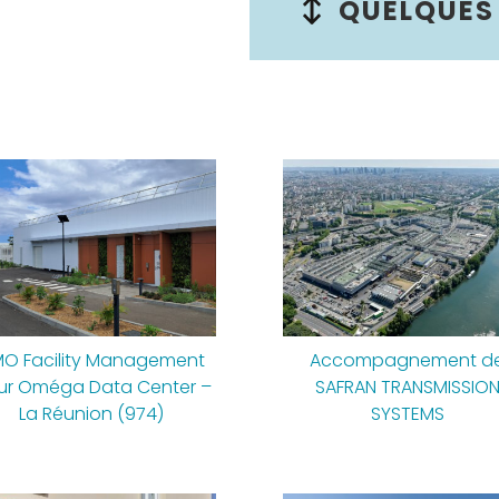
QUELQUES
O Facility Management
Accompagnement d
ur Oméga Data Center –
SAFRAN TRANSMISSIO
La Réunion (974)
SYSTEMS