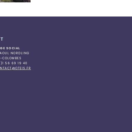
T
ÈGE SOCIAL
RAOUL NORDLING
S-COLOMBES
0)1 56 69 19 40
NTACT@OTEIS.FR