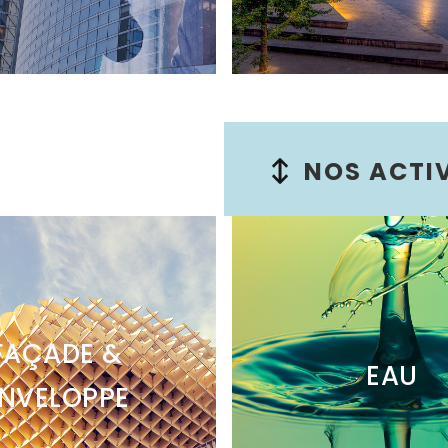
NOS ACTIV
FAÇADE &
EAU
NVELOPPE