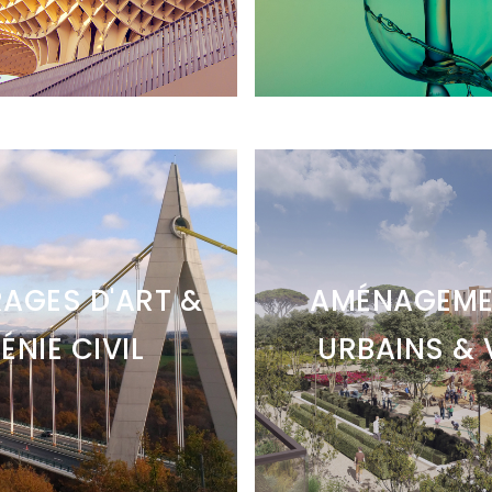
AGES D'ART &
AMÉNAGEME
ÉNIE CIVIL
URBAINS & 