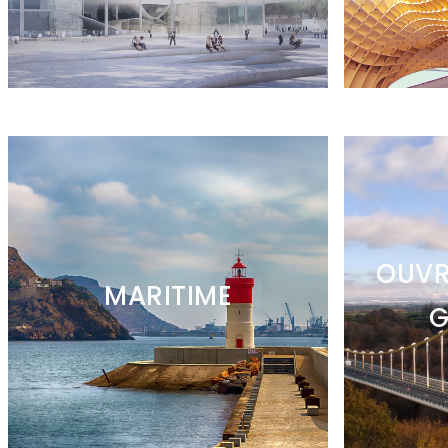
OUVR
MARITIME
G