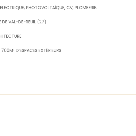
E ELECTRIQUE, PHOTOVOLTAÏQUE, CV, PLOMBERIE.
E DE VAL-DE-REUIL (27)
HITECTURE
2 700M² D’ESPACES EXTÉRIEURS