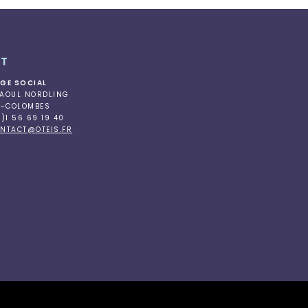
T
ÈGE SOCIAL
RAOUL NORDLING
S-COLOMBES
0)1 56 69 19 40
NTACT@OTEIS.FR