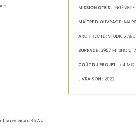
ant :
MISSION OTEIS :
INGÉNIERI
MAÎTRE D’OUVRAGE :
MAIRI
ARCHITECTE :
STUDIOS ARC
SURFACE :
3957 M² SHON, 1
COÛT DU PROJET :
7,4 M€
LIVRAISON :
2022
ction environ 18 kWc