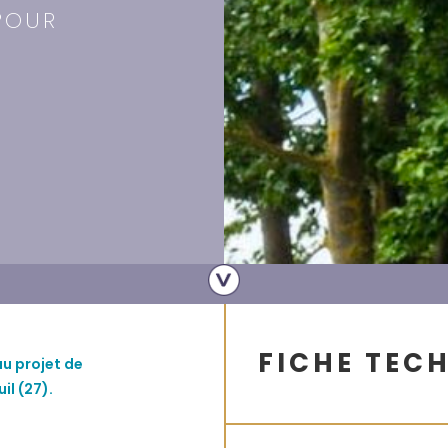
POUR
FICHE TEC
au projet de
il (27).