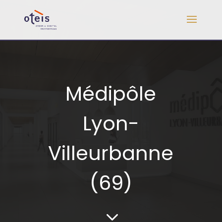
Médipôle
Lyon-
Villeurbanne
(69)
3